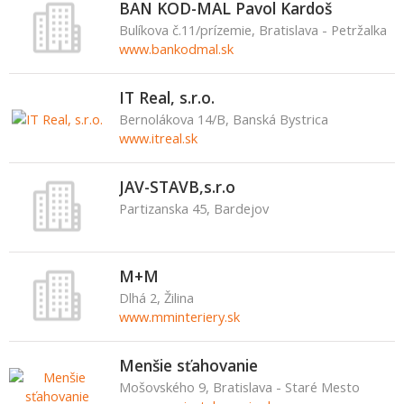
BAN KOD-MAL Pavol Kardoš
Bulíkova č.11/prízemie, Bratislava - Petržalka
www.bankodmal.sk
IT Real, s.r.o.
Bernolákova 14/B, Banská Bystrica
www.itreal.sk
JAV-STAVB,s.r.o
Partizanska 45, Bardejov
M+M
Dlhá 2, Žilina
www.mminteriery.sk
Menšie sťahovanie
Mošovského 9, Bratislava - Staré Mesto