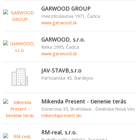
GARWOOD GROUP
Hviezdoslavova 1971, Čadca
www.garwood.sk
GARWOOD, s.r.o.
Rieka 2995, Čadca
www.garwood.sk
JAV-STAVB,s.r.o
Partizanska 45, Bardejov
Mikenda Present - tienenie terás
Eisnerova 35, Bratislava - Devínska Nová Ves
mikendapresent.sk/
RM-real, s.r.o.
Rudolfa Jašíka 566/11, Turzovka