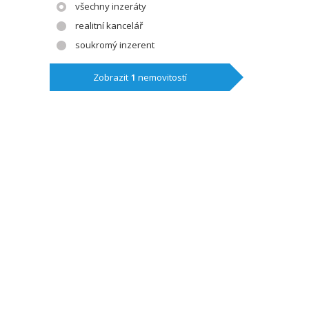
všechny inzeráty
realitní kancelář
soukromý inzerent
Zobrazit
1
nemovitostí