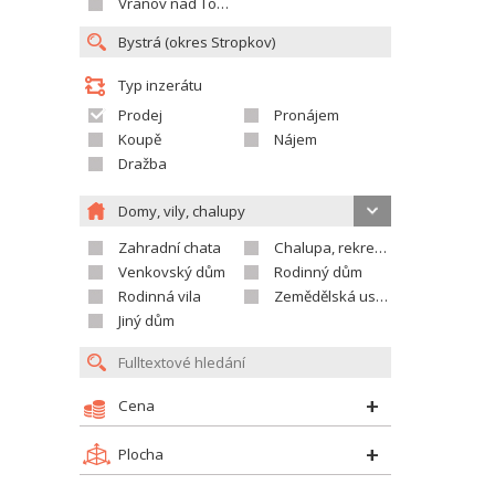
Vranov nad Topľou
Typ inzerátu
Prodej
Pronájem
Koupě
Nájem
Dražba
Domy, vily, chalupy
Zahradní chata
Chalupa, rekreační domek
Venkovský dům
Rodinný dům
Rodinná vila
Zemědělská usedlost
Jiný dům
Cena
Plocha