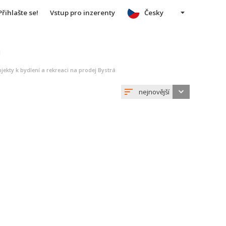
Přihlašte se!
Vstup pro inzerenty
Česky
u
jekty k bydlení a rekreaci na prodej Bystrá
nejnovější