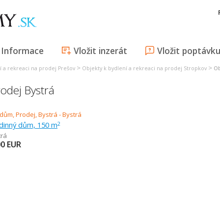
Informace
Vložit inzerát
Vložit poptávk
>
>
í a rekreaci na prodej Prešov
Objekty k bydlení a rekreaci na prodej Stropkov
Ob
rodej Bystrá
odinný dům, 150 m
2
trá
00
EUR