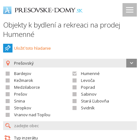
Objekty k bydlení a rekreaci na prodej
Humenné
Uložiť toto hladanie
Prešovský
Bardejov
Humenné
Kežmarok
Levoča
Medzilaborce
Poprad
Prešov
Sabinov
Snina
Stará Ľubovňa
Stropkov
Svidník
Vranov nad Topľou
Typ inzerátu