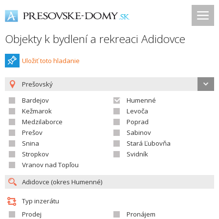
Objekty k bydlení a rekreaci Adidovce
Uložiť toto hladanie
Prešovský
Bardejov
Humenné
Kežmarok
Levoča
Medzilaborce
Poprad
Prešov
Sabinov
Snina
Stará Ľubovňa
Stropkov
Svidník
Vranov nad Topľou
Typ inzerátu
Prodej
Pronájem