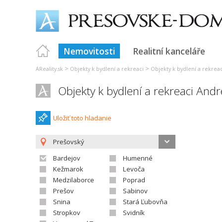
Nemovitosti
Realitní kanceláře
>
>
AReality.sk
Objekty k bydlení a rekreaci
Objekty k bydlení a rekrea
Objekty k bydlení a rekreaci Andr
Uložiť toto hladanie
Prešovský
Bardejov
Humenné
Kežmarok
Levoča
Medzilaborce
Poprad
Prešov
Sabinov
Snina
Stará Ľubovňa
Stropkov
Svidník