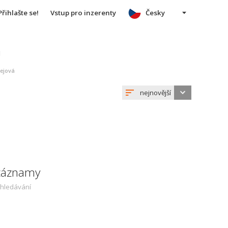
Přihlašte se!
Vstup pro inzerenty
Česky
u
rejová
nejnovější
 záznamy
yhledávání