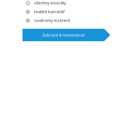
všechny inzeráty
realitní kancelář
soukromý inzerent
Zobrazit
0
nemovitostí