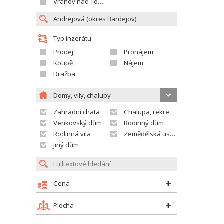
Vranov nad Topľou
Typ inzerátu
Prodej
Pronájem
Koupě
Nájem
Dražba
Domy, vily, chalupy
Zahradní chata
Chalupa, rekreační domek
Venkovský dům
Rodinný dům
Rodinná vila
Zemědělská usedlost
Jiný dům
Cena
Plocha