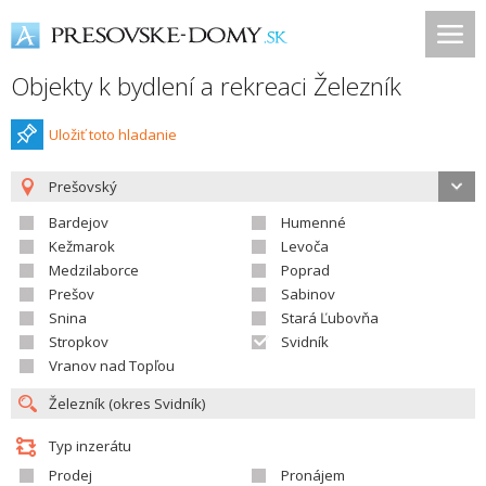
Objekty k bydlení a rekreaci Železník
Uložiť toto hladanie
Prešovský
Bardejov
Humenné
Kežmarok
Levoča
Medzilaborce
Poprad
Prešov
Sabinov
Snina
Stará Ľubovňa
Stropkov
Svidník
Vranov nad Topľou
Typ inzerátu
Prodej
Pronájem