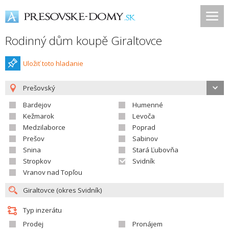
Rodinný dům koupě Giraltovce
Uložiť toto hladanie
Prešovský
Bardejov
Humenné
Kežmarok
Levoča
Medzilaborce
Poprad
Prešov
Sabinov
Snina
Stará Ľubovňa
Stropkov
Svidník
Vranov nad Topľou
Typ inzerátu
Prodej
Pronájem