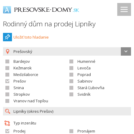
Rodinný dům na prodej Lipníky
Uložiť toto hladanie
Prešovský
Bardejov
Humenné
Kežmarok
Levoča
Medzilaborce
Poprad
Prešov
Sabinov
Snina
Stará Ľubovňa
Stropkov
Svidník
Vranov nad Topľou
Typ inzerátu
Prodej
Pronájem