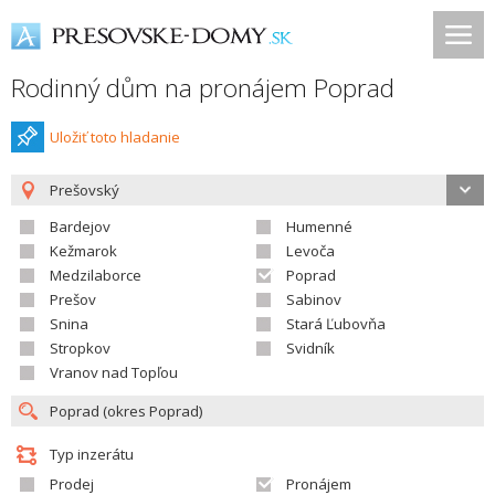
Rodinný dům na pronájem Poprad
Uložiť toto hladanie
Prešovský
Bardejov
Humenné
Kežmarok
Levoča
Medzilaborce
Poprad
Prešov
Sabinov
Snina
Stará Ľubovňa
Stropkov
Svidník
Vranov nad Topľou
Typ inzerátu
Prodej
Pronájem