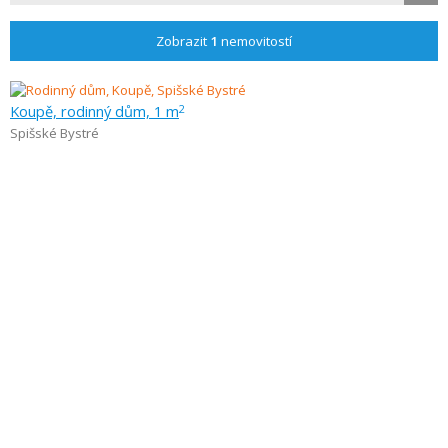
Zobrazit
1
nemovitostí
Koupě, rodinný dům, 1 m
2
Spišské Bystré