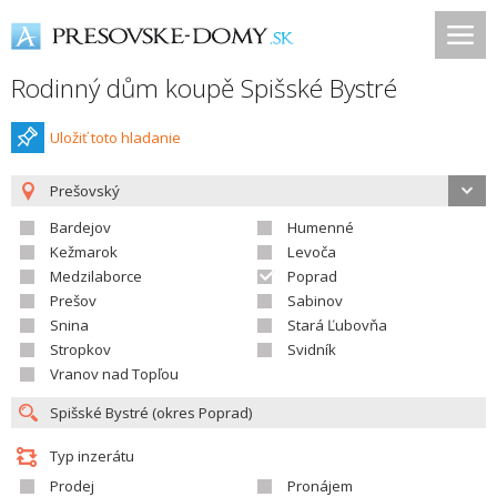
Rodinný dům koupě Spišské Bystré
Uložiť toto hladanie
Prešovský
Bardejov
Humenné
Kežmarok
Levoča
Medzilaborce
Poprad
Prešov
Sabinov
Snina
Stará Ľubovňa
Stropkov
Svidník
Vranov nad Topľou
Typ inzerátu
Prodej
Pronájem