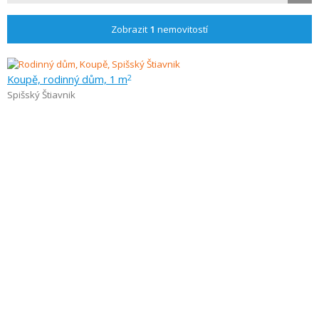
Zobrazit
1
nemovitostí
Koupě, rodinný dům, 1 m
2
Spišský Štiavnik