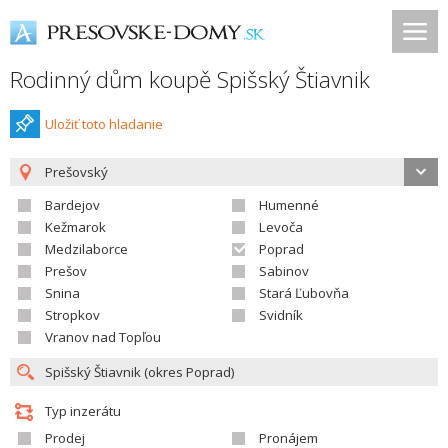
Rodinný dům koupě Spišský Štiavnik
Uložiť toto hladanie
Prešovský
Bardejov
Humenné
Kežmarok
Levoča
Medzilaborce
Poprad
Prešov
Sabinov
Snina
Stará Ľubovňa
Stropkov
Svidník
Vranov nad Topľou
Typ inzerátu
Prodej
Pronájem