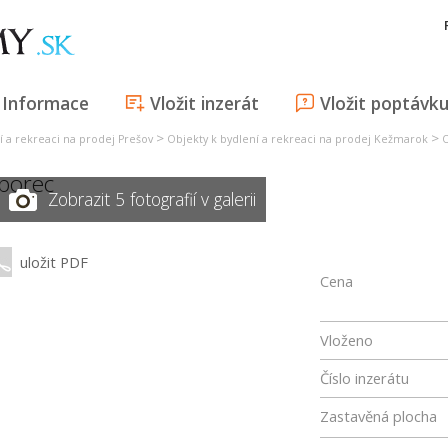
Informace
Vložit inzerát
Vložit poptávk
>
>
í a rekreaci na prodej Prešov
Objekty k bydlení a rekreaci na prodej Kežmarok
O
porec
Zobrazit 5 fotografií v galerii
uložit PDF
Cena
Vloženo
Číslo inzerátu
Zastavěná plocha