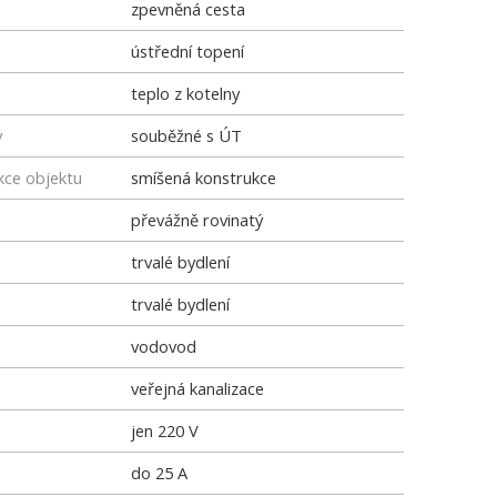
zpevněná cesta
ústřední topení
teplo z kotelny
y
souběžné s ÚT
kce objektu
smíšená konstrukce
převážně rovinatý
trvalé bydlení
trvalé bydlení
vodovod
veřejná kanalizace
jen 220 V
do 25 A