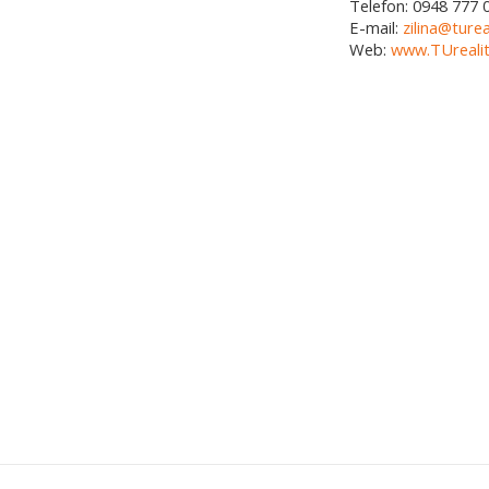
Telefon:
0948 777 
E-mail:
zilina@turea
Web:
www.TUrealit