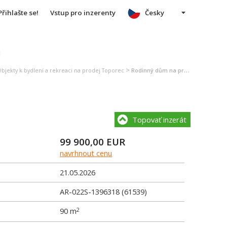
Přihlašte se!
Vstup pro inzerenty
Česky
u
>
bjekty k bydlení a rekreaci na prodej Toporec
Rodinný dům na prodej Toporec
Topovať inzerát
99 900,00
EUR
navrhnout cenu
21.05.2026
AR-022S-1396318 (61539)
90 m
2