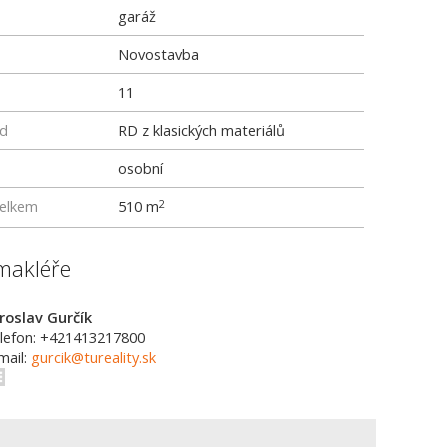
garáž
Novostavba
11
rd
RD z klasických materiálů
osobní
elkem
510 m
2
makléře
roslav Gurčík
lefon: +421413217800
mail:
gurcik@tureality.sk