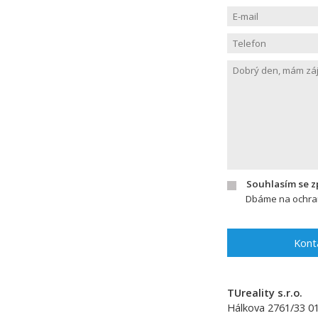
Souhlasím se 
Dbáme na ochran
Kont
TUreality s.r.o.
Hálkova 2761/33
0