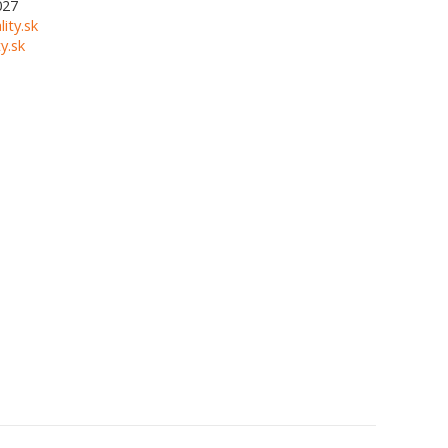
027
lity.sk
y.sk