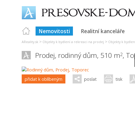
Nemovitosti
Realitní kanceláře
>
>
AReality.sk
Objekty k bydlení a rekreaci na prodej
Objekty k bydlen
Prodej, rodinný dům, 510 m
,
To
2
přidat k oblíbeným
poslat
tisk