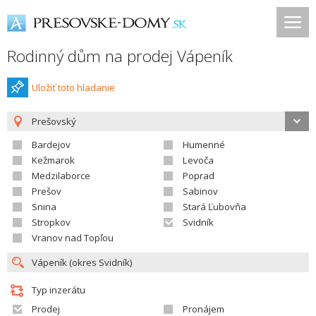
Rodinný dům na prodej Vápeník
Uložiť toto hladanie
Prešovský
Bardejov
Humenné
Kežmarok
Levoča
Medzilaborce
Poprad
Prešov
Sabinov
Snina
Stará Ľubovňa
Stropkov
Svidník
Vranov nad Topľou
Typ inzerátu
Prodej
Pronájem