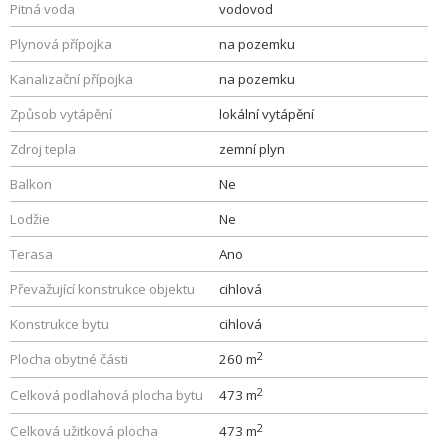
Pitná voda
vodovod
Plynová přípojka
na pozemku
Kanalizační přípojka
na pozemku
Způsob vytápění
lokální vytápění
Zdroj tepla
zemní plyn
Balkon
Ne
Lodžie
Ne
Terasa
Ano
Převažující konstrukce objektu
cihlová
Konstrukce bytu
cihlová
2
Plocha obytné části
260 m
2
Celková podlahová plocha bytu
473 m
2
Celková užitková plocha
473 m