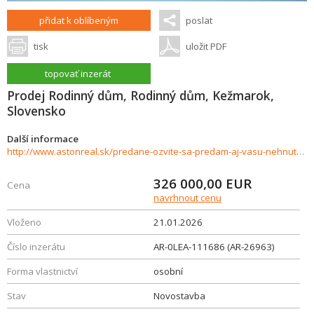
přidat k oblíbeným
poslat
tisk
uložit PDF
topovať inzerát
Prodej Rodinný dům, Rodinný dům, Kežmarok,
Slovensko
Další informace
http://www.astonreal.sk/predane-ozvite-sa-predam-aj-vasu-nehnutelnost-651369
326 000,00
EUR
Cena
navrhnout cenu
Vloženo
21.01.2026
Číslo inzerátu
AR-0LEA-111686 (AR-26963)
Forma vlastnictví
osobní
Stav
Novostavba