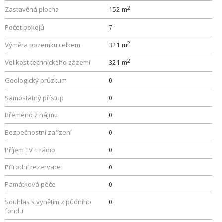
2
Zastavěná plocha
152 m
Počet pokojů
7
2
Výměra pozemku celkem
321 m
2
Velikost technického zázemí
321 m
Geologický průzkum
0
Samostatný přístup
0
Břemeno z nájmu
0
Bezpečnostní zařízení
0
Příjem TV + rádio
0
Přírodní rezervace
0
Památková péče
0
Souhlas s vynětím z půdního
0
fondu