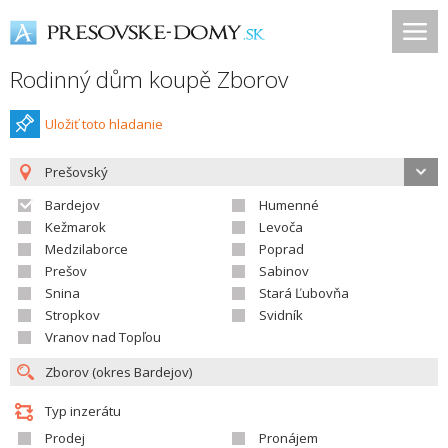
Rodinný dům koupě Zborov
Uložiť toto hladanie
Prešovský
Bardejov
Humenné
Kežmarok
Levoča
Medzilaborce
Poprad
Prešov
Sabinov
Snina
Stará Ľubovňa
Stropkov
Svidník
Vranov nad Topľou
Typ inzerátu
Prodej
Pronájem