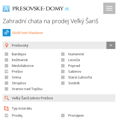
Zahradní chata na prodej Veľký Šariš
Uložiť toto hladanie
Prešovský
Bardejov
Humenné
Kežmarok
Levoča
Medzilaborce
Poprad
Prešov
Sabinov
Snina
Stará Ľubovňa
Stropkov
Svidník
Vranov nad Topľou
Typ inzerátu
Prodej
Pronájem