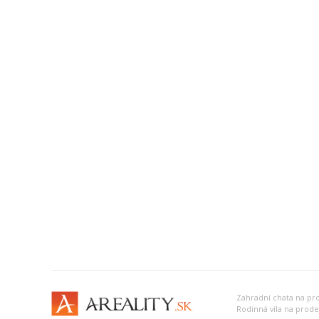
Zahradní chata na pr
Rodinná vila na prode