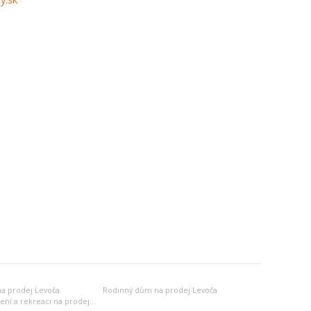
a prodej Levoča
Rodinný dům na prodej Levoča
Jiný objekt k bydlení a rekreaci na prodej Levoča