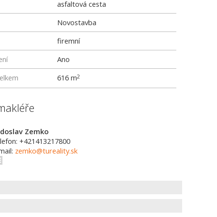
asfaltová cesta
Novostavba
firemní
ení
Ano
elkem
616 m
2
makléře
doslav Zemko
lefon: +421413217800
mail:
zemko@tureality.sk