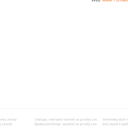
odej Levoča
Chalupa, rekreační domek na prodej Levoča
Venkovský dům n
j Levoča
Bývalá polnohosp. usedlost na prodej Levoča