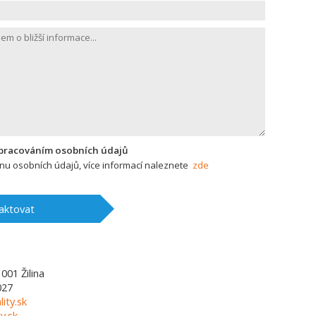
zpracováním osobních údajů
u osobních údajů, více informací naleznete
zde
aktovat
1001
Žilina
027
lity.sk
y.sk