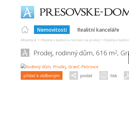
Nemovitosti
Realitní kanceláře
>
>
AReality.sk
Objekty k bydlení a rekreaci na prodej
Objekty k bydlen
Prodej, rodinný dům, 616 m
,
Gr
2
přidat k oblíbeným
poslat
tisk