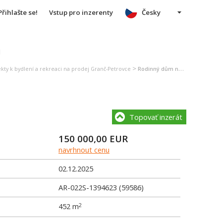
Přihlašte se!
Vstup pro inzerenty
Česky
u
>
kty k bydlení a rekreaci na prodej Granč-Petrovce
Rodinný dům na prodej Granč-Petrovce
Topovať inzerát
150 000,00
EUR
navrhnout cenu
02.12.2025
AR-022S-1394623 (59586)
452 m
2