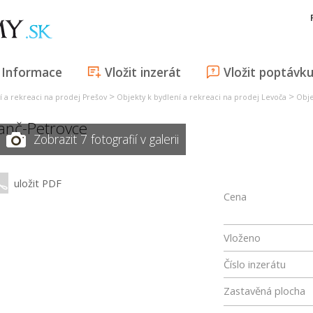
Informace
Vložit inzerát
Vložit poptávk
>
>
í a rekreaci na prodej Prešov
Objekty k bydlení a rekreaci na prodej Levoča
Obje
anč-Petrovce
Zobrazit 7 fotografií v galerii
uložit PDF
Cena
Vloženo
Číslo inzerátu
Zastavěná plocha