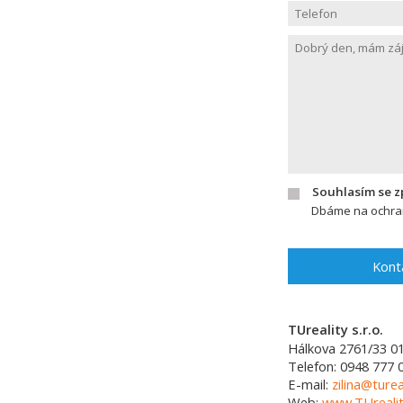
Souhlasím se 
Dbáme na ochran
Kont
TUreality s.r.o.
Hálkova 2761/33
0
Telefon:
0948 777 
E-mail:
zilina@turea
Web:
www.TUrealit