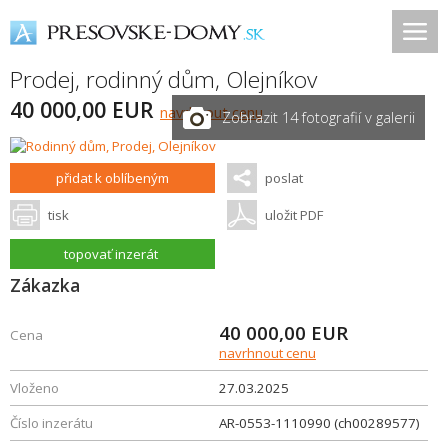
Prodej, rodinný dům,
Olejníkov
40 000,00 EUR
navrhnout cenu
Zobrazit 14 fotografií v galerii
přidat k oblíbeným
poslat
tisk
uložit PDF
topovať inzerát
Zákazka
40 000,00
EUR
Cena
navrhnout cenu
Vloženo
27.03.2025
Číslo inzerátu
AR-0553-1110990 (ch00289577)