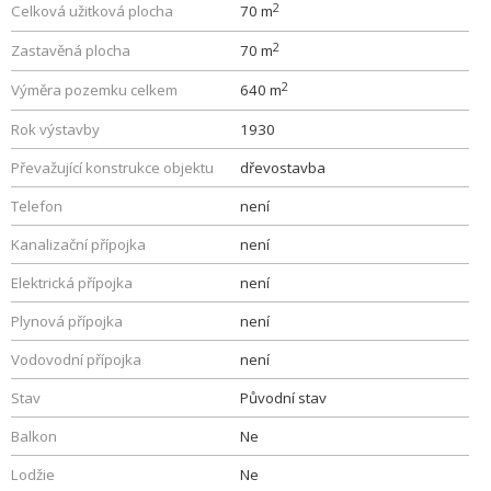
2
Celková užitková plocha
70 m
2
Zastavěná plocha
70 m
2
Výměra pozemku celkem
640 m
Rok výstavby
1930
Převažující konstrukce objektu
dřevostavba
Telefon
není
Kanalizační přípojka
není
Elektrická přípojka
není
Plynová přípojka
není
Vodovodní přípojka
není
Stav
Původní stav
Balkon
Ne
Lodžie
Ne