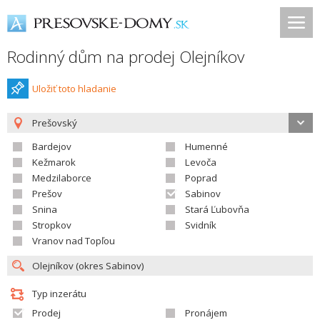
Rodinný dům na prodej Olejníkov
Uložiť toto hladanie
Prešovský
Bardejov
Humenné
Kežmarok
Levoča
Medzilaborce
Poprad
Prešov
Sabinov
Snina
Stará Ľubovňa
Stropkov
Svidník
Vranov nad Topľou
Typ inzerátu
Prodej
Pronájem