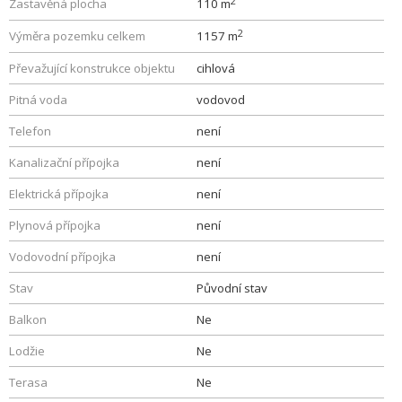
2
Zastavěná plocha
110 m
2
Výměra pozemku celkem
1157 m
Převažující konstrukce objektu
cihlová
Pitná voda
vodovod
Telefon
není
Kanalizační přípojka
není
Elektrická přípojka
není
Plynová přípojka
není
Vodovodní přípojka
není
Stav
Původní stav
Balkon
Ne
Lodžie
Ne
Terasa
Ne