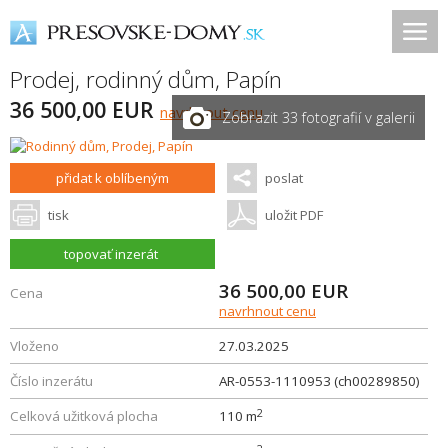
Prodej, rodinný dům,
Papín
36 500,00 EUR
navrhnout cenu
Zobrazit 33 fotografií v galerii
přidat k oblíbeným
poslat
tisk
uložit PDF
topovať inzerát
36 500,00
EUR
Cena
navrhnout cenu
Vloženo
27.03.2025
Číslo inzerátu
AR-0553-1110953 (ch00289850)
2
Celková užitková plocha
110 m